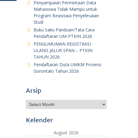
Penyampaian Permintaan Data
Mahasiswa Tidak Mampu untuk
Program Beasiswa Penyelesaian
Studi
Buku Saku Panduan/Tata Cara
Pendaftaran UM-PTKIN 2026
PENGUMUMAN REGISTRASI
ULANG JALUR SPAN – PTKIN
TAHUN 2026
Pendaftaran Duta UMKM Provinsi
Gorontalo Tahun 2026
Arsip
A
r
c
Kelender
h
i
August 2026
v