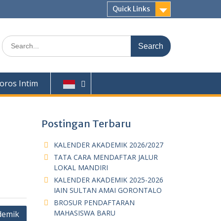
Quick Links
S
e
a
r
c
oros Intim
h
f
o
Postingan Terbaru
r
:
KALENDER AKADEMIK 2026/2027
TATA CARA MENDAFTAR JALUR
LOKAL MANDIRI
KALENDER AKADEMIK 2025-2026
IAIN SULTAN AMAI GORONTALO
BROSUR PENDAFTARAN
MAHASISWA BARU
demik