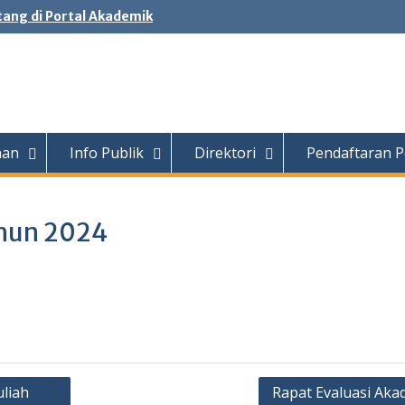
ang di Portal Akademik
nan
Info Publik
Direktori
Pendaftaran P
hun 2024
liah
Rapat Evaluasi Aka