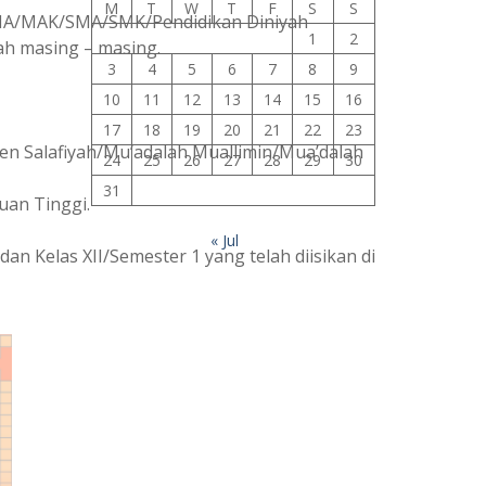
M
T
W
T
F
S
S
an MA/MAK/SMA/SMK/Pendidikan Diniyah
1
2
ah masing – masing.
3
4
5
6
7
8
9
10
11
12
13
14
15
16
17
18
19
20
21
22
23
n Salafiyah/Mu’adalah Muallimin/Mua’dalah
24
25
26
27
28
29
30
31
uan Tinggi.
« Jul
dan Kelas XII/Semester 1 yang telah diisikan di