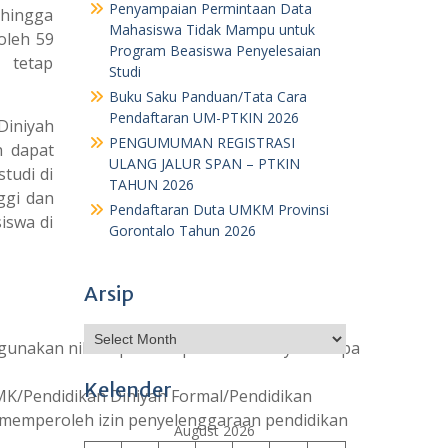
Penyampaian Permintaan Data
ehingga
Mahasiswa Tidak Mampu untuk
oleh 59
Program Beasiswa Penyelesaian
 tetap
Studi
Buku Saku Panduan/Tata Cara
Pendaftaran UM-PTKIN 2026
iniyah
PENGUMUMAN REGISTRASI
h dapat
ULANG JALUR SPAN – PTKIN
tudi di
TAHUN 2026
ggi dan
Pendaftaran Duta UMKM Provinsi
iswa di
Gorontalo Tahun 2026
Arsip
Archives
nakan nilai rapor dan prestasi lainnya berupa
Kelender
/Pendidikan Diniyah Formal/Pendidikan
h memperoleh izin penyelenggaraan pendidikan
August 2026