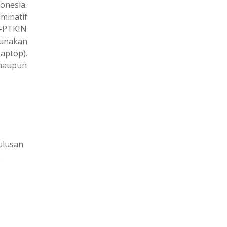
onesia.
minatif
-PTKIN
gunakan
aptop).
 maupun
lulusan
.