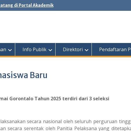
atang di Portal Akademik
nan
Info Publik
Direktori
Pendaftaran P
hasiswa Baru
i Gorontalo Tahun 2025 terdiri dari 3 seleksi
aksanakan secara nasional oleh seluruh perguruan tingg
an secara serentak oleh Panitia Pelaksana yang ditetapk