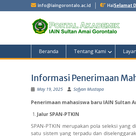
Skip
info@iaingorontalo.ac.id
Hai
Selamat D
to
content
Beranda
Tentang Kami
Laya
Informasi Penerimaan Ma
May 19, 2025
Sofyan Mustapa
Penerimaan mahasiswa baru IAIN Sultan Ama
Jalur SPAN-PTKIN
SPAN-PTKIN merupakan pola seleksi yang dil
satu sistem yang terpadu dan diselenggarak