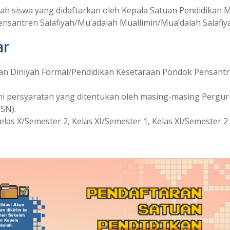
alah siswa yang didaftarkan oleh Kepala Satuan Pendidik
nsantren Salafiyah/Mu’adalah Muallimin/Mua’dalah Salafiy
ar
 Diniyah Formal/Pendidikan Kesetaraan Pondok Pensantre
i persyaratan yang ditentukan oleh masing-masing Pergur
SN).
Kelas X/Semester 2, Kelas XI/Semester 1, Kelas XI/Semester 2 