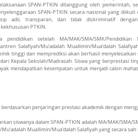
pelaksanaan SPAN-PTKIN ditanggung oleh pemerintah, s
Penyelenggaraan SPAN-PTKIN secara nasional yang diikuti 
p adil, transparan, dan tidak diskriminatif dengan
 kekhususan PTKIN.
a pendidikan setelah MA/MAK/SMA/SMK/Pendidikan D
ntren Salafiyah/Mu’adalah Muallimin/Mua’dalah Salafiya
mik tinggi dan memprediksi akan berhasil menyelesaikan s
ari Kepala Sekolah/Madrasah. Siswa yang berprestasi tin
layak mendapatkan kesempatan untuk menjadi calon mahas
berdasarkan penjaringan prestasi akademik dengan menggu
tarkan siswanya dalam SPAN-PTKIN adalah MA/MAK/SMA/SMK
/Mu’adalah Muallimin/Mua’dalah Salafiyah yang secara sa