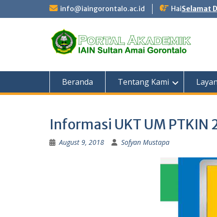
Skip
info@iaingorontalo.ac.id
Hai
Selamat D
to
content
Beranda
Tentang Kami
Laya
Informasi UKT UM PTKIN 
August 9, 2018
Sofyan Mustapa