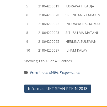
5
21864200019
JUSRAWATI LADJA
6
21864200020
SRIENDANG LAHAKIM
7
21864200022
INDRAWATI S. KUMAYI
8
21864200023
SITI FATMA MATANI
9
21864200025
HERLINA SULEMAN
10
21864200027
ILHAM KALAY
Showing 1 to 10 of 499 entries
Penerimaan MABA
,
Pengumuman
Post
Informasi UKT SPAN PTKIN 2018
navigation