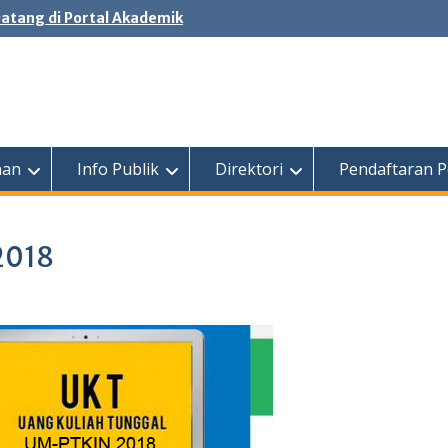
atang di Portal Akademik
nan
Info Publik
Direktori
Pendaftaran P
2018