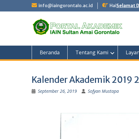
Skip
info@iaingorontalo.ac.id
Hai
Selamat D
to
content
Beranda
Tentang Kami
Laya
Kalender Akademik 2019 
September 26, 2019
Sofyan Mustapa