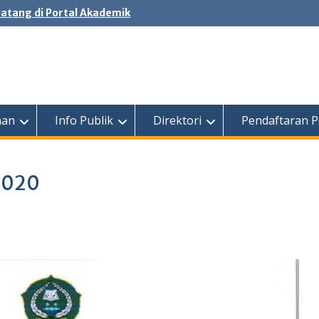
atang di Portal Akademik
nan
Info Publik
Direktori
Pendaftaran P
2020