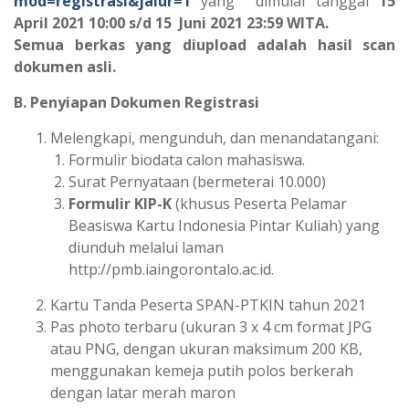
mod=registrasi&jalur=1
yang dimulai tanggal
15
April 2021 10:00 s/d 15 Juni 2021 23:59 WITA.
Semua berkas yang diupload adalah hasil scan
dokumen asli.
B.
Penyiapan Dokumen Registrasi
Melengkapi, mengunduh, dan menandatangani:
Formulir biodata calon mahasiswa.
Surat Pernyataan (bermeterai 10.000)
Formulir KIP-K
(khusus Peserta Pelamar
Beasiswa Kartu Indonesia Pintar Kuliah) yang
diunduh melalui laman
http://pmb.iaingorontalo.ac.id.
Kartu Tanda Peserta SPAN-PTKIN tahun 2021
Pas photo terbaru (ukuran 3 x 4 cm format JPG
atau PNG, dengan ukuran maksimum 200 KB,
menggunakan kemeja putih polos berkerah
dengan latar merah maron