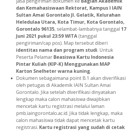
jasa pengiriman dokumen ke
Bagian Akademik
dan Kemahasiswaan Rektorat, Kampus I IAIN
Sultan Amai Gorontalo Jl. Gelatik, Kelurahan
Heledulaa Utara, Kota Timur, Kota Gorontalo,
Gorontalo 96135
, selambat-lambatnya tanggal
17
Juni 2021 pukul 23:59 WITA
(tanggal
pengiriman/cap pos). Map tersebut diberi
identitas nama dan program studi
. Untuk
Peserta Pelamar
Beasiswa Kartu Indonesia
Pintar Kuliah (KIP-K) Menggunakan MAP
Karton Snelheter warna kuning
.
Dokumen sebagaimana point B.1 akan diverifikasi
oleh petugas di Akademik IAIN Sultan Amai
Gorontalo. Jika setelah diverifikasi dinyatakan
lengkap maka calon mahasiswa diwajibkan
mencetak kartu registrasi melalui laman
pmb.iaingorontalo.ac.id. Jika tidak lengkap, maka
calon mahasiswa tidak dapat mencetak kartu
registrasi.
Kartu
registrasi yang sudah di cetak