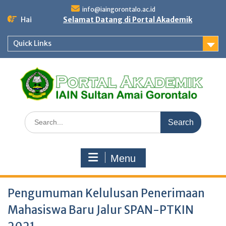
Skip
info@iaingorontalo.ac.id
to
Hai
Selamat Datang di Portal Akademik
content
Quick Links
Search
for:
Menu
Pengumuman Kelulusan Penerimaan
Mahasiswa Baru Jalur SPAN-PTKIN