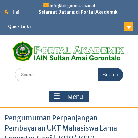
Skip
info@iaingorontalo.ac.id
to
Hai
Selamat Datang di Portal Akademik
content
Quick Links
Search
for:
Menu
Pengumuman Perpanjangan
Pembayaran UKT Mahasiswa Lama